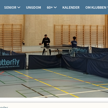
SENIOR
UNGDOM
60+
KALENDER
OM KLUBBEN
under.