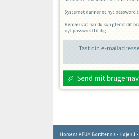
Systemet danner et nyt password til
Bemærk at har du kun glemt dit bru
nyt password til dig.
Tast din e-mailadress
Send mit brugernav
Horsens KFUM Bordtennis - Højen 1 - 87