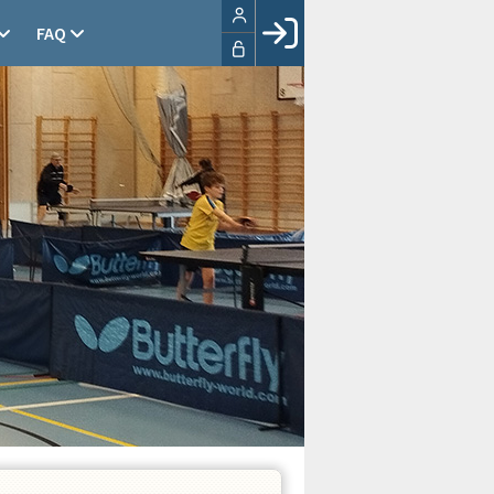
FAQ
Facebook login
Husk mig
Glemt password
Opret profil
LOG IND